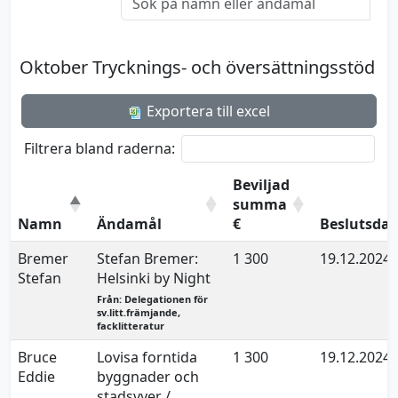
Oktober Trycknings- och översättningsstöd
Exportera till excel
Filtrera bland raderna:
Beviljad
summa
Namn
Ändamål
€
Beslutsda
Bremer
Stefan Bremer:
1 300
19.12.2024
Stefan
Helsinki by Night
Från: Delegationen för
sv.litt.främjande,
facklitteratur
Bruce
Lovisa forntida
1 300
19.12.2024
Eddie
byggnader och
stadsvyer /