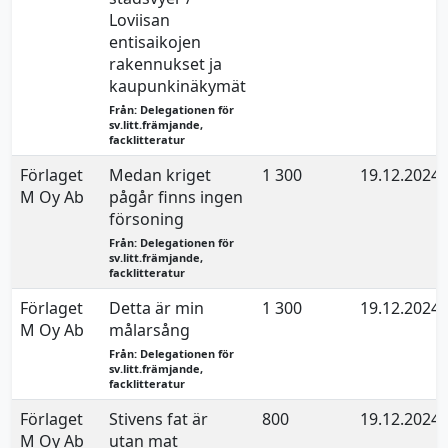
Loviisan
entisaikojen
rakennukset ja
kaupunkinäkymät
Från: Delegationen för
sv.litt.främjande,
facklitteratur
Förlaget
Medan kriget
1 300
19.12.2024
M Oy Ab
pågår finns ingen
försoning
Från: Delegationen för
sv.litt.främjande,
facklitteratur
Förlaget
Detta är min
1 300
19.12.2024
M Oy Ab
målarsång
Från: Delegationen för
sv.litt.främjande,
facklitteratur
Förlaget
Stivens fat är
800
19.12.2024
M Oy Ab
utan mat