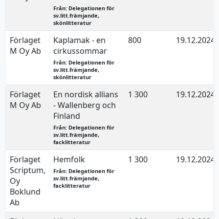
Från: Delegationen för
sv.litt.främjande,
skönlitteratur
Förlaget
Kaplamak - en
800
19.12.2024
M Oy Ab
cirkussommar
Från: Delegationen för
sv.litt.främjande,
skönlitteratur
Förlaget
En nordisk allians
1 300
19.12.2024
M Oy Ab
- Wallenberg och
Finland
Från: Delegationen för
sv.litt.främjande,
facklitteratur
Förlaget
Hemfolk
1 300
19.12.2024
Scriptum,
Från: Delegationen för
sv.litt.främjande,
Oy
facklitteratur
Boklund
Ab