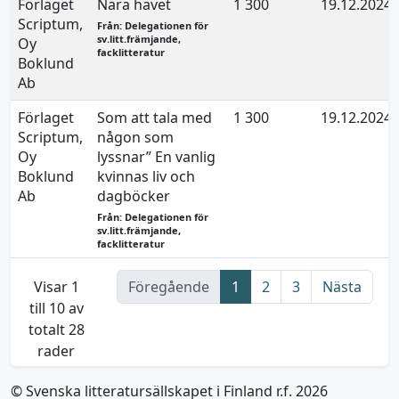
Förlaget
Nära havet
1 300
19.12.2024
Scriptum,
Från: Delegationen för
sv.litt.främjande,
Oy
facklitteratur
Boklund
Ab
Förlaget
Som att tala med
1 300
19.12.2024
Scriptum,
någon som
Oy
lyssnar” En vanlig
Boklund
kvinnas liv och
Ab
dagböcker
Från: Delegationen för
sv.litt.främjande,
facklitteratur
Visar 1
Föregående
1
2
3
Nästa
till 10 av
totalt 28
rader
© Svenska litteratursällskapet i Finland r.f. 2026