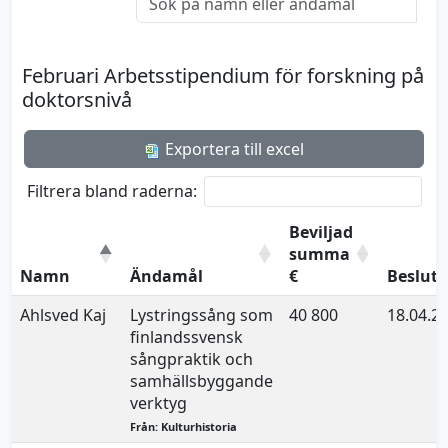
Februari Arbetsstipendium för forskning på
doktorsnivå
Exportera till excel
Filtrera bland raderna:
Beviljad
summa
Namn
Ändamål
€
Beslut
Ahlsved Kaj
Lystringssång som
40 800
18.04.2
finlandssvensk
sångpraktik och
samhällsbyggande
verktyg
Från: Kulturhistoria