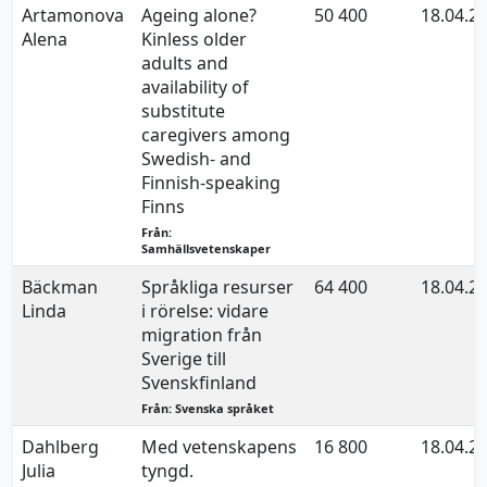
Artamonova
Ageing alone?
50 400
18.04.2
Alena
Kinless older
adults and
availability of
substitute
caregivers among
Swedish- and
Finnish-speaking
Finns
Från:
Samhällsvetenskaper
Bäckman
Språkliga resurser
64 400
18.04.2
Linda
i rörelse: vidare
migration från
Sverige till
Svenskfinland
Från: Svenska språket
Dahlberg
Med vetenskapens
16 800
18.04.2
Julia
tyngd.