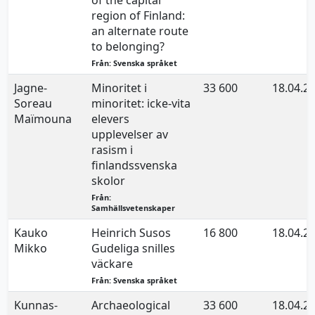
of the capital
region of Finland:
an alternate route
to belonging?
Från: Svenska språket
Jagne-
Minoritet i
33 600
18.04.2
Soreau
minoritet: icke-vita
Maïmouna
elevers
upplevelser av
rasism i
finlandssvenska
skolor
Från:
Samhällsvetenskaper
Kauko
Heinrich Susos
16 800
18.04.2
Mikko
Gudeliga snilles
väckare
Från: Svenska språket
Kunnas-
Archaeological
33 600
18.04.2