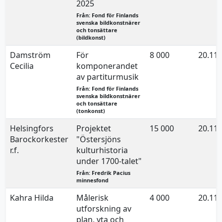
2025
Från: Fond för Finlands
svenska bildkonstnärer
och tonsättare
(bildkonst)
Damström
För
8 000
20.11.
Cecilia
komponerandet
av partiturmusik
Från: Fond för Finlands
svenska bildkonstnärer
och tonsättare
(tonkonst)
Helsingfors
Projektet
15 000
20.11.
Barockorkester
"Östersjöns
r.f.
kulturhistoria
under 1700-talet"
Från: Fredrik Pacius
minnesfond
Kahra Hilda
Målerisk
4 000
20.11.
utforskning av
plan, yta och