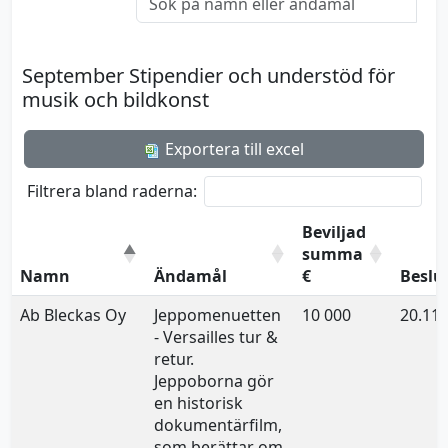
September Stipendier och understöd för
musik och bildkonst
Exportera till excel
Filtrera bland raderna:
Beviljad
summa
Namn
Ändamål
€
Beslu
Ab Bleckas Oy
Jeppomenuetten
10 000
20.11.
- Versailles tur &
retur.
Jeppoborna gör
en historisk
dokumentärfilm,
som berättar om