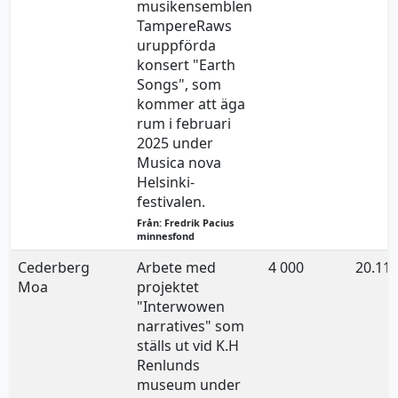
musikensemblen
TampereRaws
uruppförda
konsert "Earth
Songs", som
kommer att äga
rum i februari
2025 under
Musica nova
Helsinki-
festivalen.
Från: Fredrik Pacius
minnesfond
Cederberg
Arbete med
4 000
20.11.
Moa
projektet
"Interwowen
narratives" som
ställs ut vid K.H
Renlunds
museum under