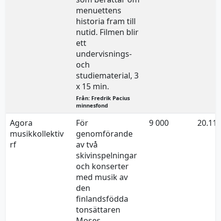
menuettens
historia fram till
nutid. Filmen blir
ett
undervisnings-
och
studiematerial, 3
x 15 min.
Från: Fredrik Pacius
minnesfond
Agora
För
9 000
20.11.
musikkollektiv
genomförande
rf
av två
skivinspelningar
och konserter
med musik av
den
finlandsfödda
tonsättaren
Moses