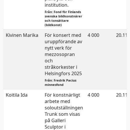
institution.
Från: Fond för Finlands
svenska bildkonstnärer
och tonsättare
(bildkonst)
Kivinen Marika
För konsert med
4 000
20.11.
uruppförande av
nytt verk för
mezzosopran
och
stråkorkester i
Helsingfors 2025
Från: Fredrik Pacius
minnesfond
Koitila Ida
För konstnärligt
4 000
20.11.
arbete med
soloutställningen
Trunk som visas
på Galleri
Sculptor i