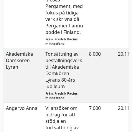
Pergament, med
fokus på tidiga
verk skrivna då
Pergament ännu
bodde i Finland.
Från: Fredrik Pacius
minnesfond
Akademiska
Tonsättning av
8 000
20.11.
Damkören
beställningsverk
Lyran
till Akademiska
Damkören
Lyrans 80-års
jubileum
Från: Fredrik Pacius
minnesfond
Angervo Anna
Vi ansöker om
7 000
20.11.
bidrag för att
stödja en
fortsättning av