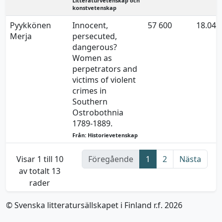
Litteraturvetenskap och
konstvetenskap
Pyykkönen
Innocent,
57 600
18.04.
Merja
persecuted,
dangerous?
Women as
perpetrators and
victims of violent
crimes in
Southern
Ostrobothnia
1789-1889.
Från: Historievetenskap
Visar 1 till 10
Föregående
1
2
Nästa
av totalt 13
rader
© Svenska litteratursällskapet i Finland r.f. 2026