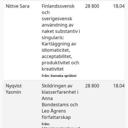
Nittve Sara
Finlandssvensk
28 800
18.04.
och
sverigesvensk
användning av
naket substantiv i
singularis:
Kartläggning av
idiomaticitet,
acceptabilitet,
produktivitet och
kreativitet
Från: Svenska språket
Nyqvist
Skildringen av
28 800
18.04.
Yasmin
klasserfarenhet i
Anna
Bondestams och
Leo Ågrens
författarskap
Från: