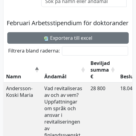
Februari Arbetsstipendium för doktorander
Exportera till excel
Filtrera bland raderna:
Beviljad
summa
Namn
Ändamål
€
Beslu
Andersson-
Vad revitaliseras
28 800
18.04.
Koski Maria
av och av vem?
Uppfattningar
om språk och
ansvar i
revitaliseringen
av
finlandssvenskt