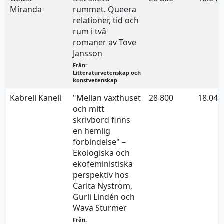
Miranda
rummet. Queera
relationer, tid och
rum i två
romaner av Tove
Jansson
Från:
Litteraturvetenskap och
konstvetenskap
Kabrell Kaneli
"Mellan växthuset
28 800
18.04.
och mitt
skrivbord finns
en hemlig
förbindelse" –
Ekologiska och
ekofeministiska
perspektiv hos
Carita Nyström,
Gurli Lindén och
Wava Stürmer
Från: