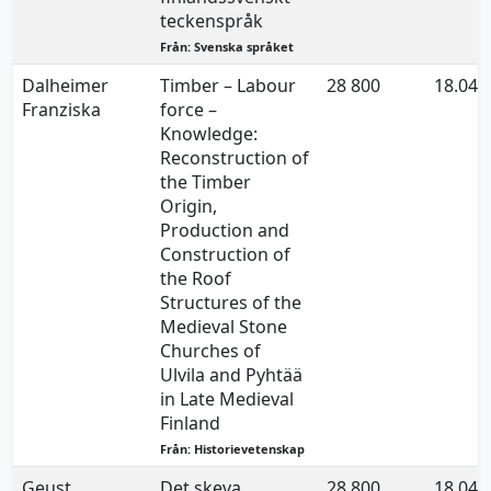
teckenspråk
Från: Svenska språket
Dalheimer
Timber – Labour
28 800
18.04.
Franziska
force –
Knowledge:
Reconstruction of
the Timber
Origin,
Production and
Construction of
the Roof
Structures of the
Medieval Stone
Churches of
Ulvila and Pyhtää
in Late Medieval
Finland
Från: Historievetenskap
Geust
Det skeva
28 800
18.04.