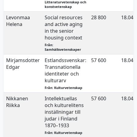
Litteraturvetenskap och
konstvetenskap
Levonmaa
Social resources
28 800
18.04.
Helena
and active aging
in the senior
housing context
Från:
Samhällsvetenskaper
Mirjamsdotter
Estlandssvenskar:
57 600
18.04.
Edgar
Transnationella
identiteter och
kulturarv
Från: Kulturvetenskap
Nikkanen
Intellektuellas
57 600
18.04.
Riikka
och kulturelitens
inställningar till
judar i Finland
1870–1933
Från: Kulturvetenskap