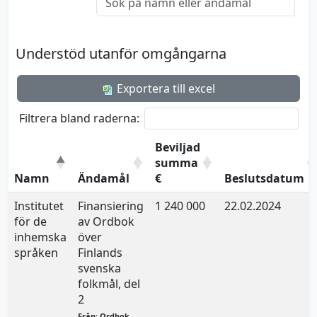
Understöd utanför omgångarna
Exportera till excel
Filtrera bland raderna:
Beviljad
summa
Namn
Ändamål
€
Beslutsdatum
Institutet
Finansiering
1 240 000
22.02.2024
för de
av Ordbok
inhemska
över
språken
Finlands
svenska
folkmål, del
2
Från: Ordbok