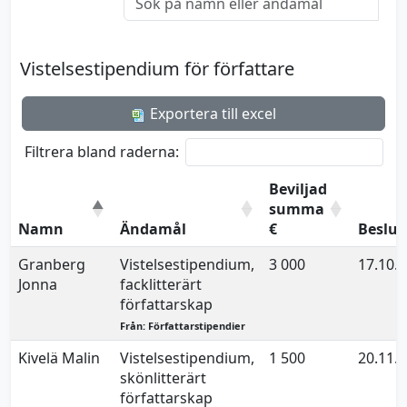
Vistelsestipendium för författare
Exportera till excel
Filtrera bland raderna:
Beviljad
summa
Namn
Ändamål
€
Beslu
Granberg
Vistelsestipendium,
3 000
17.10.
Jonna
facklitterärt
författarskap
Från: Författarstipendier
Kivelä Malin
Vistelsestipendium,
1 500
20.11.
skönlitterärt
författarskap