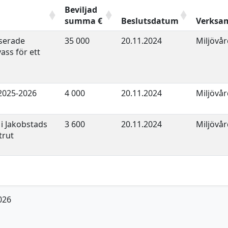
Beviljad
summa €
Beslutsdatum
Verksa
aserade
35 000
20.11.2024
Miljövår
vass för ett
2025-2026
4 000
20.11.2024
Miljövår
 i Jakobstads
3 600
20.11.2024
Miljövår
trut
2026