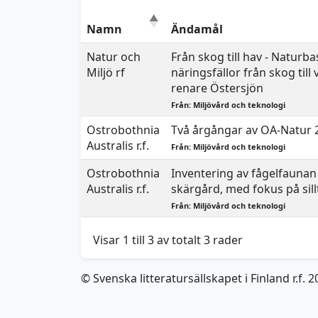
Namn
Ändamål
Natur och
Från skog till hav - Naturb
Miljö rf
näringsfällor från skog till 
renare Östersjön
Från: Miljövård och teknologi
Ostrobothnia
Två årgångar av OA-Natur 
Australis r.f.
Från: Miljövård och teknologi
Ostrobothnia
Inventering av fågelfaunan
Australis r.f.
skärgård, med fokus på sill
Från: Miljövård och teknologi
Visar 1 till 3 av totalt 3 rader
© Svenska litteratursällskapet i Finland r.f. 