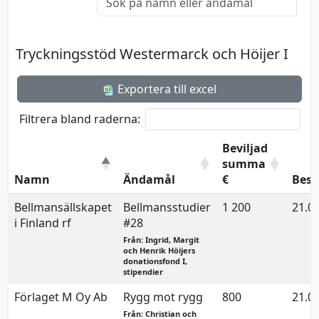
Tryckningsstöd Westermarck och Höijer I
Exportera till excel
Filtrera bland raderna:
Beviljad
summa
Namn
Ändamål
€
Besl
Bellmansällskapet
Bellmansstudier
1 200
21.0
i Finland rf
#28
Från: Ingrid, Margit
och Henrik Höijers
donationsfond I,
stipendier
Förlaget M Oy Ab
Rygg mot rygg
800
21.0
Från: Christian och