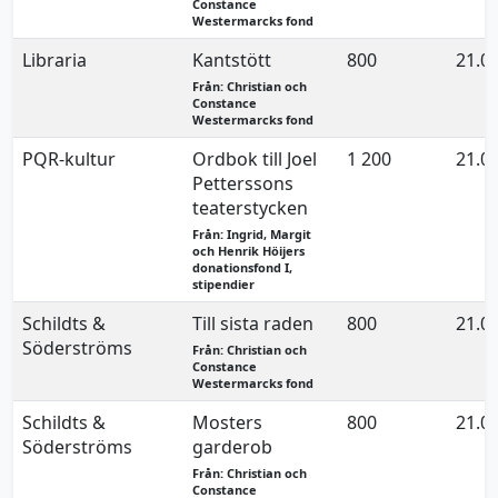
Constance
Westermarcks fond
Libraria
Kantstött
800
21.0
Från: Christian och
Constance
Westermarcks fond
PQR-kultur
Ordbok till Joel
1 200
21.0
Petterssons
teaterstycken
Från: Ingrid, Margit
och Henrik Höijers
donationsfond I,
stipendier
Schildts &
Till sista raden
800
21.0
Söderströms
Från: Christian och
Constance
Westermarcks fond
Schildts &
Mosters
800
21.0
Söderströms
garderob
Från: Christian och
Constance