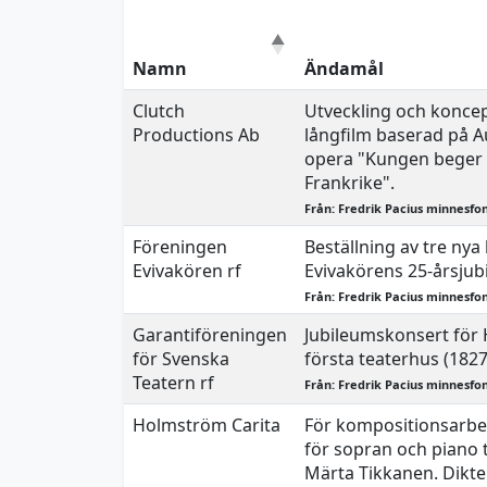
Namn
Ändamål
Clutch
Utveckling och koncep
Productions Ab
långfilm baserad på Au
opera "Kungen beger si
Frankrike".
Från: Fredrik Pacius minnesfo
Föreningen
Beställning av tre nya
Evivakören rf
Evivakörens 25-årsjub
Från: Fredrik Pacius minnesfo
Garantiföreningen
Jubileumskonsert för 
för Svenska
första teaterhus (1827
Teatern rf
Från: Fredrik Pacius minnesfo
Holmström Carita
För kompositionsarbet
för sopran och piano ti
Märta Tikkanen. Dikter