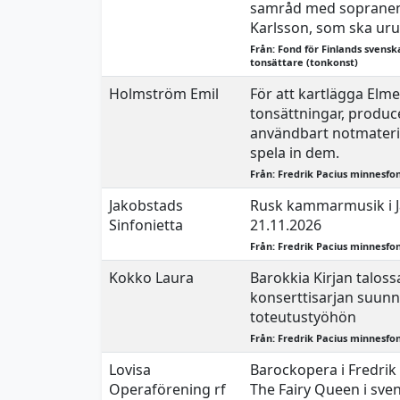
samråd med sopranen
Karlsson, som ska uru
Från: Fond för Finlands svensk
tonsättare (tonkonst)
Holmström Emil
För att kartlägga Elme
tonsättningar, produc
användbart notmateri
spela in dem.
Från: Fredrik Pacius minnesfo
Jakobstads
Rusk kammarmusik i J
Sinfonietta
21.11.2026
Från: Fredrik Pacius minnesfo
Kokko Laura
Barokkia Kirjan talossa
konserttisarjan suunni
toteutustyöhön
Från: Fredrik Pacius minnesfo
Lovisa
Barockopera i Fredrik
Operaförening rf
The Fairy Queen i sve