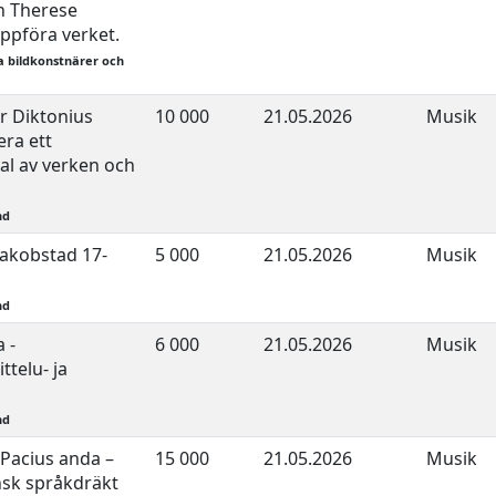
 Therese
ppföra verket.
a bildkonstnärer och
r Diktonius
10 000
21.05.2026
Musik
era ett
al av verken och
nd
akobstad 17-
5 000
21.05.2026
Musik
nd
 -
6 000
21.05.2026
Musik
ttelu- ja
nd
 Pacius anda –
15 000
21.05.2026
Musik
nsk språkdräkt