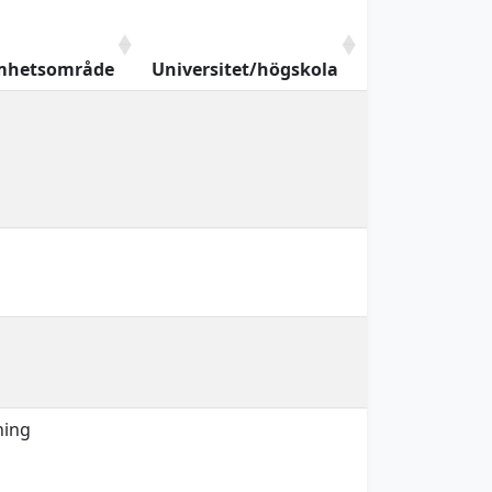
mhetsområde
Universitet/högskola
ning