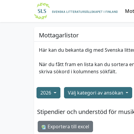
Mott
Mottagarlistor
Här kan du bekanta dig med Svenska litte
När du fått fram en lista kan du sortera e
skriva sökord i kolumnens sökfält.
2026
Välj kategori av ansökan
Stipendier och understöd för musi
Exportera till excel