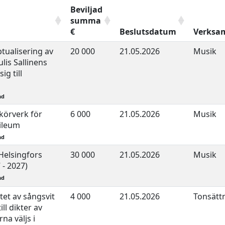
Beviljad
summa
€
Beslutsdatum
Verksa
tualisering av
20 000
21.05.2026
Musik
lis Sallinens
g till
nd
 körverk för
6 000
21.05.2026
Musik
ileum
nd
Helsingfors
30 000
21.05.2026
Musik
 - 2027)
nd
et av sångsvit
4 000
21.05.2026
Tonsätt
ll dikter av
na väljs i