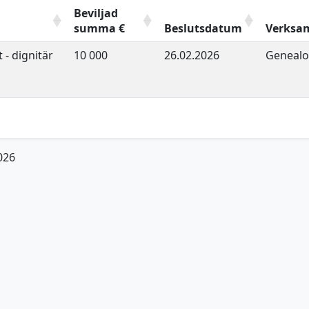
Beviljad
summa €
Beslutsdatum
Verksa
 - dignitär
10 000
26.02.2026
Genealog
2026