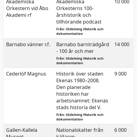
Akademiska
Akademiska
10 000
Orkestern vid Åbo
Orkesterns 100-
Akademi rf
årshistorik och
tillhörande podcast
Från: Utdelning Historik och
dokumentation
Barnabo vänner r.f.
Barnabo barnträdgård
14 000
- 100 år och mer
Från: Utdelning Historik och
dokumentation
Cederlöf Magnus
Historik över staden
9 000
Ekenäs 1980–2008.
Den planerade
historiken har
arbetsnamnet: Ekenäs
stads historia del V.
Från: Utdelning Historik och
dokumentation
Gallen-Kallela
Nationalskatter från
6 000
Museet
källaren -