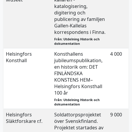
katalogisering,
digitering och
publicering av familjen
Gallen-Kallelas
korrespondens i Finna.
Från: Utdelning Historik och
dokumentation
Helsingfors
Konsthallens
4 000
Konsthall
jubileumspublikation,
en historik om: DET
FINLÄNDSKA
KONSTENS HEM–
Helsingfors Konsthall
100 år
Från: Utdelning Historik och
dokumentation
Helsingfors
Soldattorpsprojektet
9 000
Släktforskare r.f.
över Svenskfinland.
Projektet startades av