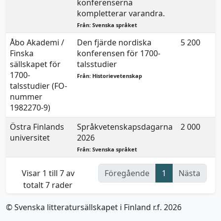
konferenserna
kompletterar varandra.
Från: Svenska språket
Åbo Akademi /
Den fjärde nordiska
5 200
Finska
konferensen för 1700-
sällskapet för
talsstudier
1700-
Från: Historievetenskap
talsstudier (FO-
nummer
1982270-9)
Östra Finlands
Språkvetenskapsdagarna
2 000
universitet
2026
Från: Svenska språket
Visar 1 till 7 av
Föregående
1
Nästa
totalt 7 rader
© Svenska litteratursällskapet i Finland r.f. 2026