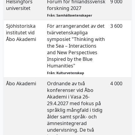
Helsingfors
Forum för finlandssvensk
9 000
universitet
forskning 2027
Från: Samhällsvetenskaper
Sjöhistoriska
För arrangerandet av det
3 600
institutet vid
tvärvetenskapliga
Åbo Akademi
symposiet "Thinking with
the Sea – Interactions
and New Perspectives
Inspired by the Blue
Humanities"
Från: Kulturvetenskap
Åbo Akademi
Ordnande av två
4 000
konferenser vid Åbo
Akademi i Vasa 26-
29.4.2027 med fokus på
språklig mångfald i tidig
ålder samt språk- och
ämnesintegrerad
undervisning. De två