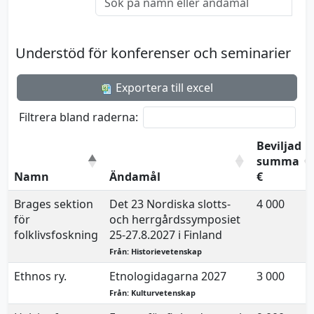
Understöd för konferenser och seminarier
Exportera till excel
Filtrera bland raderna:
Beviljad
summa
Namn
Ändamål
€
Brages sektion
Det 23 Nordiska slotts-
4 000
för
och herrgårdssymposiet
folklivsfoskning
25-27.8.2027 i Finland
Från: Historievetenskap
Ethnos ry.
Etnologidagarna 2027
3 000
Från: Kulturvetenskap