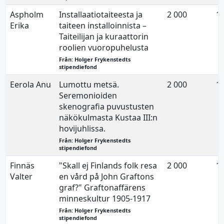
Aspholm
Installaatiotaiteesta ja
2 000
17
Erika
taiteen installoinnista –
Taiteilijan ja kuraattorin
roolien vuoropuhelusta
Från: Holger Frykenstedts
stipendiefond
Eerola Anu
Lumottu metsä.
2 000
17
Seremonioiden
skenografia puvustusten
näkökulmasta Kustaa III:n
hovijuhlissa.
Från: Holger Frykenstedts
stipendiefond
Finnäs
"Skall ej Finlands folk resa
2 000
17
Valter
en vård på John Graftons
graf?" Graftonaffärens
minneskultur 1905-1917
Från: Holger Frykenstedts
stipendiefond