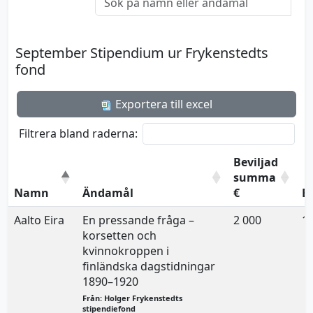
September Stipendium ur Frykenstedts
fond
Exportera till excel
Filtrera bland raderna:
Beviljad
summa
Namn
Ändamål
€
B
Aalto Eira
En pressande fråga –
2 000
17
korsetten och
kvinnokroppen i
finländska dagstidningar
1890–1920
Från: Holger Frykenstedts
stipendiefond