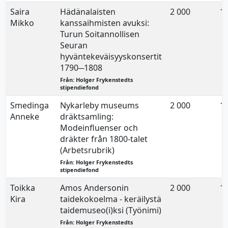
Saira
Hädänalaisten
2 000
17
Mikko
kanssaihmisten avuksi:
Turun Soitannollisen
Seuran
hyväntekeväisyyskonsertit
1790─1808
Från: Holger Frykenstedts
stipendiefond
Smedinga
Nykarleby museums
2 000
17
Anneke
dräktsamling:
Modeinfluenser och
dräkter från 1800-talet
(Arbetsrubrik)
Från: Holger Frykenstedts
stipendiefond
Toikka
Amos Andersonin
2 000
17
Kira
taidekokoelma - keräilystä
taidemuseo(i)ksi (Työnimi)
Från: Holger Frykenstedts