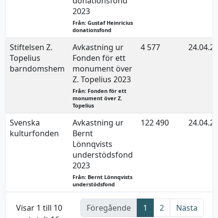
donationsfond
2023
Från: Gustaf Heinricius
donationsfond
Stiftelsen Z.
Avkastning ur
4 577
24.04.2
Topelius
Fonden för ett
barndomshem
monument över
Z. Topelius 2023
Från: Fonden för ett
monument över Z.
Topelius
Svenska
Avkastning ur
122 490
24.04.2
kulturfonden
Bernt
Lönnqvists
understödsfond
2023
Från: Bernt Lönnqvists
understödsfond
Visar 1 till 10
Föregående
1
2
Nästa