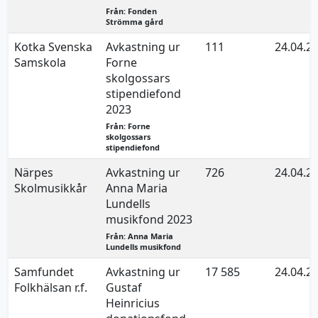
Från: Fonden
Strömma gård
Kotka Svenska
Avkastning ur
111
24.04.2
Samskola
Forne
skolgossars
stipendiefond
2023
Från: Forne
skolgossars
stipendiefond
Närpes
Avkastning ur
726
24.04.2
Skolmusikkår
Anna Maria
Lundells
musikfond 2023
Från: Anna Maria
Lundells musikfond
Samfundet
Avkastning ur
17 585
24.04.2
Folkhälsan r.f.
Gustaf
Heinricius