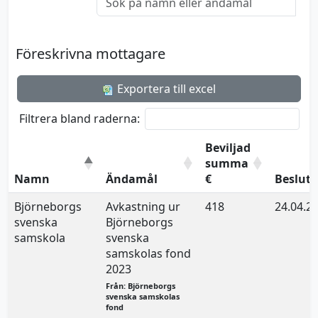
Föreskrivna mottagare
Exportera till excel
Filtrera bland raderna:
Beviljad
summa
Namn
Ändamål
€
Beslut
Björneborgs
Avkastning ur
418
24.04.2
svenska
Björneborgs
samskola
svenska
samskolas fond
2023
Från: Björneborgs
svenska samskolas
fond