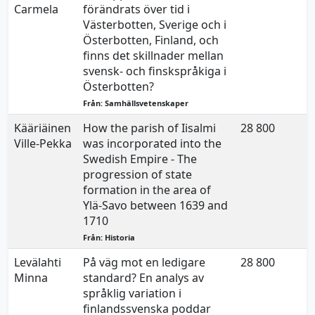
Carmela
förändrats över tid i
Västerbotten, Sverige och i
Österbotten, Finland, och
finns det skillnader mellan
svensk- och finskspråkiga i
Österbotten?
Från: Samhällsvetenskaper
Kääriäinen
How the parish of Iisalmi
28 800
2
Ville-Pekka
was incorporated into the
Swedish Empire - The
progression of state
formation in the area of
Ylä-Savo between 1639 and
1710
Från: Historia
Levälahti
På väg mot en ledigare
28 800
2
Minna
standard? En analys av
språklig variation i
finlandssvenska poddar