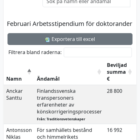
Februari Arbetsstipendium för doktorander
Exportera till excel
Filtrera bland raderna:
Beviljad
summa
Namn
Ändamål
€
Anckar
Finlandssvenska
28 800
2
Santtu
transpersoners
erfarenheter av
könskorrigeringsprocesser
Från: Traditionsvetenskaper
Antonsson
För samhällets bestånd
16 992
2
Niklas
och himmelrikets