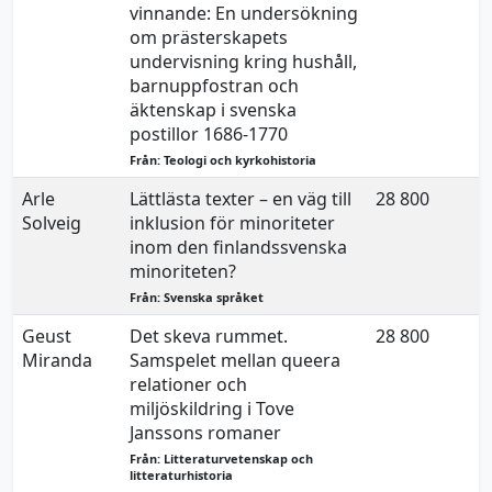
vinnande: En undersökning
om prästerskapets
undervisning kring hushåll,
barnuppfostran och
äktenskap i svenska
postillor 1686-1770
Från: Teologi och kyrkohistoria
Arle
Lättlästa texter – en väg till
28 800
2
Solveig
inklusion för minoriteter
inom den finlandssvenska
minoriteten?
Från: Svenska språket
Geust
Det skeva rummet.
28 800
2
Miranda
Samspelet mellan queera
relationer och
miljöskildring i Tove
Janssons romaner
Från: Litteraturvetenskap och
litteraturhistoria