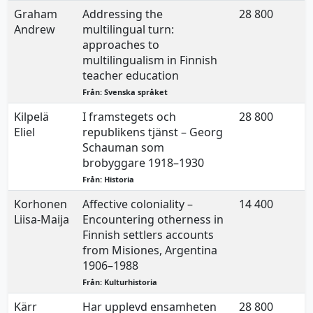
Graham
Addressing the
28 800
2
Andrew
multilingual turn:
approaches to
multilingualism in Finnish
teacher education
Från: Svenska språket
Kilpelä
I framstegets och
28 800
2
Eliel
republikens tjänst – Georg
Schauman som
brobyggare 1918–1930
Från: Historia
Korhonen
Affective coloniality –
14 400
2
Liisa-Maija
Encountering otherness in
Finnish settlers accounts
from Misiones, Argentina
1906–1988
Från: Kulturhistoria
Kärr
Har upplevd ensamheten
28 800
2