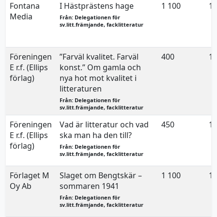
Fontana
I Hästprästens hage
1 100
15
Media
Från: Delegationen för
sv.litt.främjande, facklitteratur
Föreningen
”Farväl kvalitet. Farväl
400
15
E r.f. (Ellips
konst.” Om gamla och
förlag)
nya hot mot kvalitet i
litteraturen
Från: Delegationen för
sv.litt.främjande, facklitteratur
Föreningen
Vad är litteratur och vad
450
15
E r.f. (Ellips
ska man ha den till?
förlag)
Från: Delegationen för
sv.litt.främjande, facklitteratur
Förlaget M
Slaget om Bengtskär –
1 100
15
Oy Ab
sommaren 1941
Från: Delegationen för
sv.litt.främjande, facklitteratur