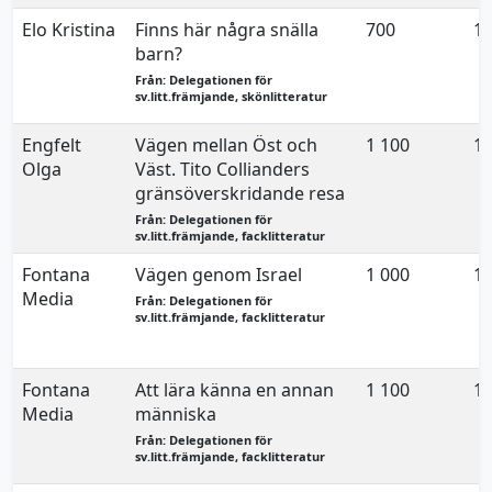
Elo Kristina
Finns här några snälla
700
15
barn?
Från: Delegationen för
sv.litt.främjande, skönlitteratur
Engfelt
Vägen mellan Öst och
1 100
15
Olga
Väst. Tito Collianders
gränsöverskridande resa
Från: Delegationen för
sv.litt.främjande, facklitteratur
Fontana
Vägen genom Israel
1 000
15
Media
Från: Delegationen för
sv.litt.främjande, facklitteratur
Fontana
Att lära känna en annan
1 100
15
Media
människa
Från: Delegationen för
sv.litt.främjande, facklitteratur