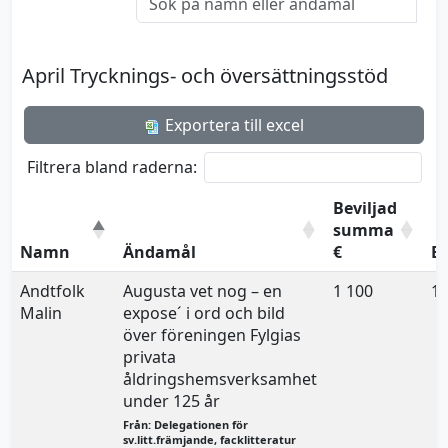
April Trycknings- och översättningsstöd
Exportera till excel
Filtrera bland raderna:
Beviljad
summa
Namn
Ändamål
€
B
Andtfolk
Augusta vet nog – en
1 100
15
Malin
expose´ i ord och bild
över föreningen Fylgias
privata
åldringshemsverksamhet
under 125 år
Från: Delegationen för
sv.litt.främjande, facklitteratur