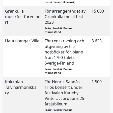
tonsättare (bildkonst)
Grankulla
För arrangerandet av
15 000
musikfestförening
Grankulla musikfest
rf
2023
Från: Fredrik Pacius
minnesfond
Hautakangas Ville
För renskrivning och
3 625
utgivning av tre
notböcker för piano
från 1700-talets
Sverige-Finland
Från: Fredrik Pacius
minnesfond
Kokkolan
För Henrik Sandås
1 500
Talviharmonikka
Trios konsert under
ry
festivalen Karleby
Vinteraccordeons 25-
årsjubileum
Från: Fredrik Pacius