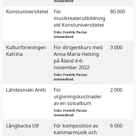
minnesfond
Konstuniversitetet
För
80 000
musikteaterutbildning
vid Konstuniversitetet
Från: Fredrik Pacius
minnesfond
Kulturföreningen
För dirigentkurs med
3 000
Katrina
Anna-Maria Helsing
på Åland 4-6-
november 2022
Från: Fredrik Pacius
minnesfond
Lähdesmäki Antti
För
2 000
utgivningskostnader
av en soloalbum
Från: Fredrik Pacius
minnesfond
Långbacka Ulf
För komposition av
6 000
kammarmusik och