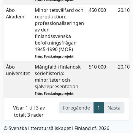
Åbo
Minoritetsvälfärd och
450 000
20.10.
Akademi
reproduktion:
professionaliseringen
av den
finlandssvenska
befolkningsfrågan
1945-1990 (MOR)
Från: Forskningsprojekt
Åbo
Mångfald i finländsk
510 000
20.10.
universitet
seriehistoria:
minoriteter och
självrepresentation
Från: Forskningsprojekt
Visar 1 till 3 av
Föregående
1
Nästa
totalt 3 rader
© Svenska litteratursällskapet i Finland r.f. 2026