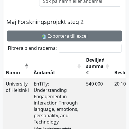
Maj Forskningsprojekt steg 2
Exportera till excel
Filtrera bland raderna:
Beviljad
summa
Namn
Ändamål
€
Beslu
University
EnTiTy:
540 000
20.10.
of Helsinki
Understanding
Engagement in
interaction Through
language, emotions,
personality, and
Technology
Från: Forskningsprojekt