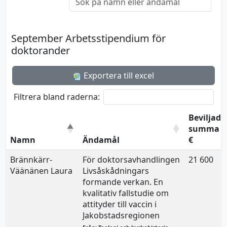
September Arbetsstipendium för
doktorander
Exportera till excel
Filtrera bland raderna:
Beviljad
summa
Namn
Ändamål
€
Brännkärr-
För doktorsavhandlingen
21 600
Väänänen Laura
Livsåskådningars
formande verkan. En
kvalitativ fallstudie om
attityder till vaccin i
Jakobstadsregionen