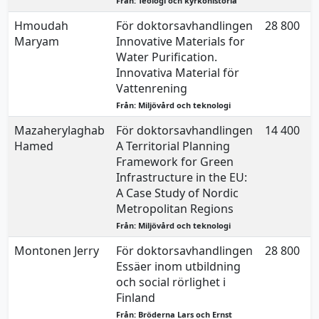
Från: Teologi och kyrkohistoria
Hmoudah
För doktorsavhandlingen
28 800
Maryam
Innovative Materials for
Water Purification.
Innovativa Material för
Vattenrening
Från: Miljövård och teknologi
Mazaherylaghab
För doktorsavhandlingen
14 400
Hamed
A Territorial Planning
Framework for Green
Infrastructure in the EU:
A Case Study of Nordic
Metropolitan Regions
Från: Miljövård och teknologi
Montonen Jerry
För doktorsavhandlingen
28 800
Essäer inom utbildning
och social rörlighet i
Finland
Från: Bröderna Lars och Ernst