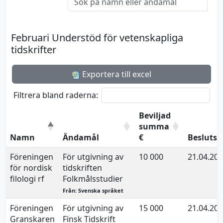
Februari Understöd för vetenskapliga
tidskrifter
Exportera till excel
Filtrera bland raderna:
Beviljad
summa
Namn
Ändamål
€
Besluts
Föreningen
För utgivning av
10 000
21.04.20
för nordisk
tidskriften
filologi rf
Folkmålsstudier
Från: Svenska språket
Föreningen
För utgivning av
15 000
21.04.20
Granskaren
Finsk Tidskrift