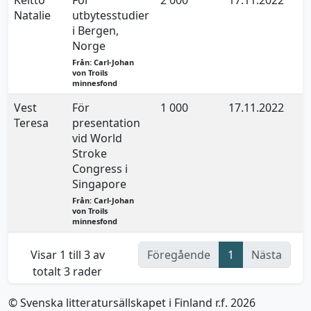
Keltto
För
2 000
17.11.2022
Natalie
utbytesstudier
i Bergen,
Norge
Från: Carl-Johan
von Troils
minnesfond
Vest
För
1 000
17.11.2022
Teresa
presentation
vid World
Stroke
Congress i
Singapore
Från: Carl-Johan
von Troils
minnesfond
Visar 1 till 3 av
Föregående
1
Nästa
totalt 3 rader
© Svenska litteratursällskapet i Finland r.f. 2026