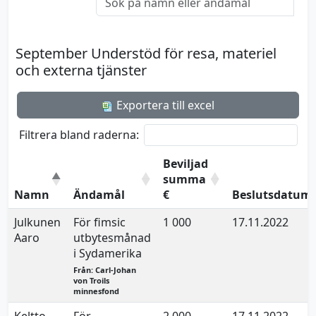
September Understöd för resa, materiel
och externa tjänster
Exportera till excel
Filtrera bland raderna:
Beviljad
summa
Namn
Ändamål
€
Beslutsdatum
Julkunen
För fimsic
1 000
17.11.2022
Aaro
utbytesmånad
i Sydamerika
Från: Carl-Johan
von Troils
minnesfond