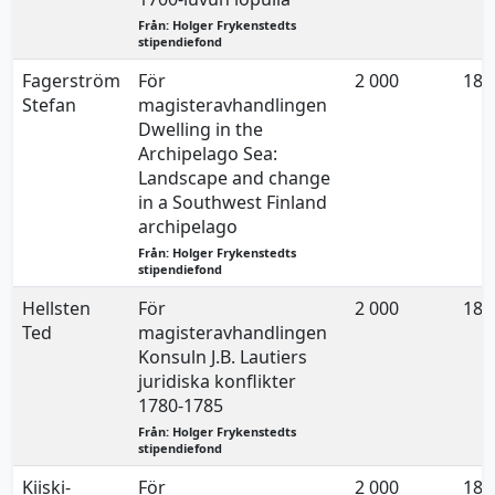
Från: Holger Frykenstedts
stipendiefond
Fagerström
För
2 000
18.
Stefan
magisteravhandlingen
Dwelling in the
Archipelago Sea:
Landscape and change
in a Southwest Finland
archipelago
Från: Holger Frykenstedts
stipendiefond
Hellsten
För
2 000
18.
Ted
magisteravhandlingen
Konsuln J.B. Lautiers
juridiska konflikter
1780-1785
Från: Holger Frykenstedts
stipendiefond
Kiiski-
För
2 000
18.