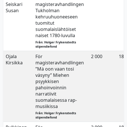
Seiskari
magisteravhandlingen
Susan
Tukholman
kehruuhuoneeseen
tuomitut
suomalaislähtöiset
naiset 1780-luvulla
Från: Holger Frykenstedts
stipendiefond
Ojala
För
2 000
18.
Kirsikka
magisteravhandlingen
”Mä oon vaan tosi
väsyny” Miehen
psyykkisen
pahoinvoinnin
narratiivit
suomalaisessa rap-
musiikissa
Från: Holger Frykenstedts
stipendiefond