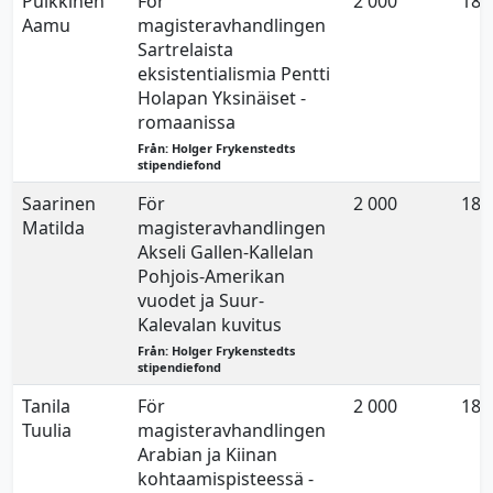
Pulkkinen
För
2 000
18.
Aamu
magisteravhandlingen
Sartrelaista
eksistentialismia Pentti
Holapan Yksinäiset -
romaanissa
Från: Holger Frykenstedts
stipendiefond
Saarinen
För
2 000
18.
Matilda
magisteravhandlingen
Akseli Gallen-Kallelan
Pohjois-Amerikan
vuodet ja Suur-
Kalevalan kuvitus
Från: Holger Frykenstedts
stipendiefond
Tanila
För
2 000
18.
Tuulia
magisteravhandlingen
Arabian ja Kiinan
kohtaamispisteessä -