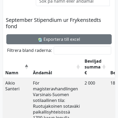
September Stipendium ur Frykenstedts
fond
Exportera till excel
Filtrera bland raderna:
Beviljad
summa
Namn
Ändamål
€
Bes
Aikio
För
2 000
18.
Santeri
magisteravhandlingen
Varsinais-Suomen
sotilaallinen tila:
Ruotujakoinen sotaväki
paikallisyhteisössä
1700-luvun lopulla