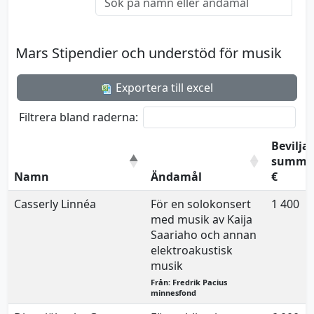
Mars Stipendier och understöd för musik
Exportera till excel
Filtrera bland raderna:
Bevilja
summa
Namn
Ändamål
€
Casserly Linnéa
För en solokonsert
1 400
med musik av Kaija
Saariaho och annan
elektroakustisk
musik
Från: Fredrik Pacius
minnesfond