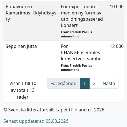
Punavuoren
För experimentet
10 000
Kamarimusiikkiyhdistys
med en ny form av
ry
utbildningsbaserad
konsert
Från: Fredrik Pacius
minnesfond
Seppinen Jutta
För
12 000
CHANGEnsembles
konsertverksamhet
Från: Fredrik Pacius
minnesfond
Visar 1 till 10
Föregående
1
2
Nästa
av totalt 13
rader
© Svenska litteratursällskapet i Finland r.f. 2026
Senast uppdaterad 05.08.2026