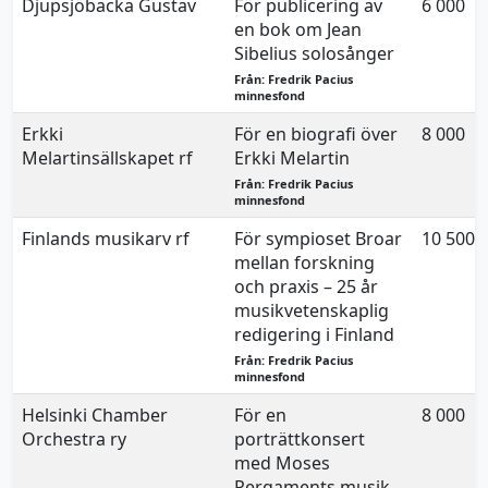
Djupsjöbacka Gustav
För publicering av
6 000
en bok om Jean
Sibelius solosånger
Från: Fredrik Pacius
minnesfond
Erkki
För en biografi över
8 000
Melartinsällskapet rf
Erkki Melartin
Från: Fredrik Pacius
minnesfond
Finlands musikarv rf
För sympioset Broar
10 500
mellan forskning
och praxis – 25 år
musikvetenskaplig
redigering i Finland
Från: Fredrik Pacius
minnesfond
Helsinki Chamber
För en
8 000
Orchestra ry
porträttkonsert
med Moses
Pergaments musik