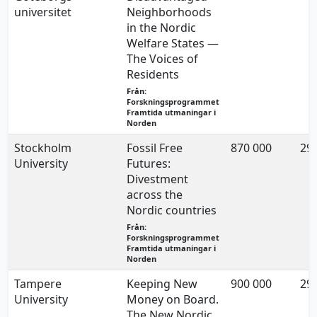
universitet
Neighborhoods
in the Nordic
Welfare States —
The Voices of
Residents
Från:
Forskningsprogrammet
Framtida utmaningar i
Norden
Stockholm
Fossil Free
870 000
29.
University
Futures:
Divestment
across the
Nordic countries
Från:
Forskningsprogrammet
Framtida utmaningar i
Norden
Tampere
Keeping New
900 000
29.
University
Money on Board.
The New Nordic