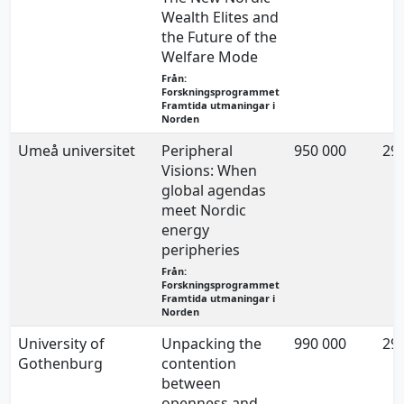
Wealth Elites and
the Future of the
Welfare Mode
Från:
Forskningsprogrammet
Framtida utmaningar i
Norden
Umeå universitet
Peripheral
950 000
29.
Visions: When
global agendas
meet Nordic
energy
peripheries
Från:
Forskningsprogrammet
Framtida utmaningar i
Norden
University of
Unpacking the
990 000
29.
Gothenburg
contention
between
openness and