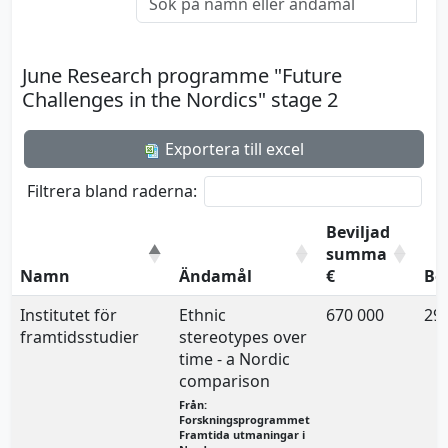
June Research programme "Future
Challenges in the Nordics" stage 2
Exportera till excel
Filtrera bland raderna:
Beviljad
summa
Namn
Ändamål
€
Be
Institutet för
Ethnic
670 000
29.
framtidsstudier
stereotypes over
time - a Nordic
comparison
Från:
Forskningsprogrammet
Framtida utmaningar i