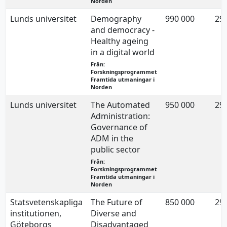
Norden
Lunds universitet
Demography
990 000
29.
and democracy -
Healthy ageing
in a digital world
Från:
Forskningsprogrammet
Framtida utmaningar i
Norden
Lunds universitet
The Automated
950 000
29.
Administration:
Governance of
ADM in the
public sector
Från:
Forskningsprogrammet
Framtida utmaningar i
Norden
Statsvetenskapliga
The Future of
850 000
29.
institutionen,
Diverse and
Göteborgs
Disadvantaged