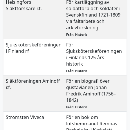
Helsingfors
För kartläggning av
8
Släktforskare r.f.
soldattorp och soldater i
Svenskfinland 1721-1809
via fältarbete och
arkivforskning
Från: Historia
Sjuksköterskeföreningen
För
1
i Finland rf
Sjuksköterskeföreningen
i Finlands 125-års
historik
Från: Historia
Släktföreningen Aminoff
För en biografi över
1
r.f.
gustavianen Johan
Fredrik Aminoff (1756–
1842)
Från: Historia
Strömsten Viveca
För en bok om
2
lotshemmanet Rembas i