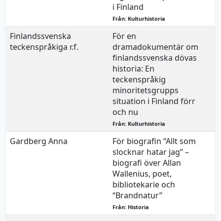
i Finland
Från: Kulturhistoria
Finlandssvenska
För en
7
teckenspråkiga r.f.
dramadokumentär om
finlandssvenska dövas
historia: En
teckenspråkig
minoritetsgrupps
situation i Finland förr
och nu
Från: Kulturhistoria
Gardberg Anna
För biografin “Allt som
7
slocknar hatar jag” –
biografi över Allan
Wallenius, poet,
bibliotekarie och
“Brandnatur”
Från: Historia