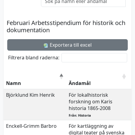
Februari Arbetsstipendium för historik och
dokumentation
Exportera till excel
Filtrera bland raderna:
B
Namn
Ändamål
€
Björklund Kim Henrik
För lokalhistorisk
5
forskning om Karis
historia 1865-2008
Från: Historia
Enckell-Grimm Barbro
För kartläggning av
2
digital teater på svenska