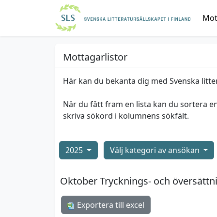
Mott
Mottagarlistor
Här kan du bekanta dig med Svenska litte
När du fått fram en lista kan du sortera e
skriva sökord i kolumnens sökfält.
2025
Välj kategori av ansökan
Oktober Trycknings- och översättn
Exportera till excel