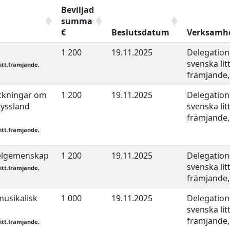
Beviljad
summa
€
Beslutsdatum
Verksamh
1 200
19.11.2025
Delegation
svenska lit
litt.främjande,
främjande, 
ckningar om
1 200
19.11.2025
Delegation
Ryssland
svenska lit
främjande, 
litt.främjande,
selgemenskap
1 200
19.11.2025
Delegation
svenska lit
litt.främjande,
främjande, 
musikalisk
1 000
19.11.2025
Delegation
svenska lit
främjande, 
litt.främjande,