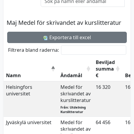
Maj Medel för skrivandet av kurslitteratur
Exportera till excel
Filtrera bland raderna:
Beviljad
summa
Namn
Ändamål
€
Bes
Helsingfors
Medel för
16 320
16.
universitet
skrivandet av
kurslitteratur
Från: Utdelning
Kurslitteratur
Jyväskylä universitet
Medel för
64 456
16.
skrivandet av