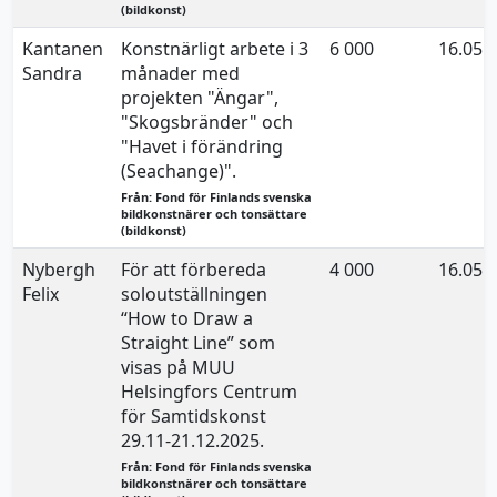
(bildkonst)
Kantanen
Konstnärligt arbete i 3
6 000
16.05.
Sandra
månader med
projekten "Ängar",
"Skogsbränder" och
"Havet i förändring
(Seachange)".
Från: Fond för Finlands svenska
bildkonstnärer och tonsättare
(bildkonst)
Nybergh
För att förbereda
4 000
16.05.
Felix
soloutställningen
“How to Draw a
Straight Line” som
visas på MUU
Helsingfors Centrum
för Samtidskonst
29.11-21.12.2025.
Från: Fond för Finlands svenska
bildkonstnärer och tonsättare