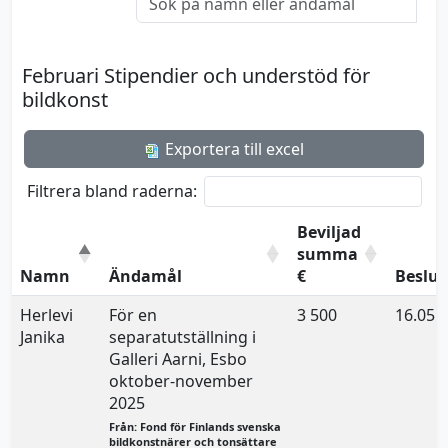
Februari Stipendier och understöd för
bildkonst
Exportera till excel
Filtrera bland raderna:
Beviljad
summa
Namn
Ändamål
€
Beslu
Herlevi
För en
3 500
16.05.
Janika
separatutställning i
Galleri Aarni, Esbo
oktober-november
2025
Från: Fond för Finlands svenska
bildkonstnärer och tonsättare