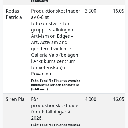
(bildkonst)
Rodas
Produktionskostnader
3 500
16.05.
Patricia
av 6-8 st
fotokonstverk för
grupputställningen
Artivism on Edges –
Art, Activism and
gendered violence i
Galleria Valo (belägen
i Arktikums centrum
för vetenskap) i
Rovaniemi.
Från: Fond för Finlands svenska
bildkonstnärer och tonsättare
(bildkonst)
Sirén Pia
För
4 000
16.05.
produktionskostnader
för utställningar år
2026.
Från: Fond för Finlands svenska