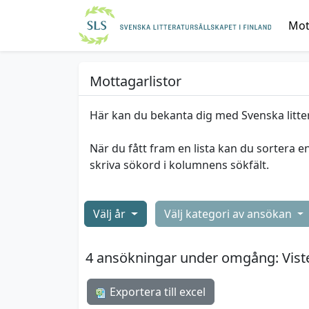
Mott
Mottagarlistor
Här kan du bekanta dig med Svenska litte
När du fått fram en lista kan du sortera e
skriva sökord i kolumnens sökfält.
Välj år
Välj kategori av ansökan
4 ansökningar under omgång: Vistel
Exportera till excel