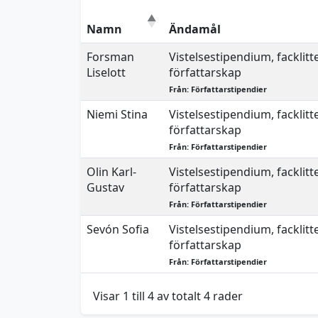
Namn
Ändamål
Forsman
Vistelsestipendium, facklitt
Liselott
författarskap
Från: Författarstipendier
Niemi Stina
Vistelsestipendium, facklitt
författarskap
Från: Författarstipendier
Olin Karl-
Vistelsestipendium, facklitt
Gustav
författarskap
Från: Författarstipendier
Sevón Sofia
Vistelsestipendium, facklitt
författarskap
Från: Författarstipendier
Visar 1 till 4 av totalt 4 rader