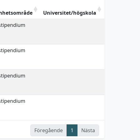
mhetsområde
Universitet/högskola
estipendium
estipendium
estipendium
estipendium
Föregående
1
Nästa