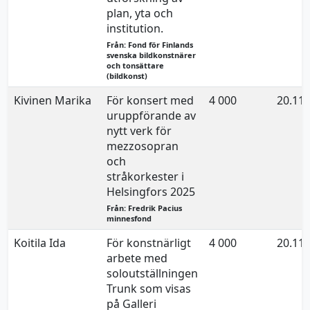
plan, yta och
institution.
Från: Fond för Finlands
svenska bildkonstnärer
och tonsättare
(bildkonst)
Kivinen Marika
För konsert med
4 000
20.11.
uruppförande av
nytt verk för
mezzosopran
och
stråkorkester i
Helsingfors 2025
Från: Fredrik Pacius
minnesfond
Koitila Ida
För konstnärligt
4 000
20.11.
arbete med
soloutställningen
Trunk som visas
på Galleri