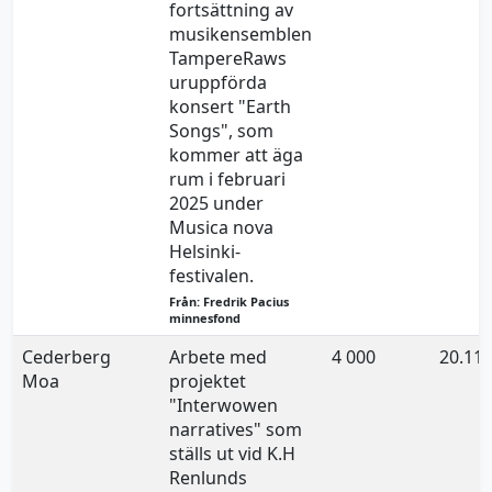
fortsättning av
musikensemblen
TampereRaws
uruppförda
konsert "Earth
Songs", som
kommer att äga
rum i februari
2025 under
Musica nova
Helsinki-
festivalen.
Från: Fredrik Pacius
minnesfond
Cederberg
Arbete med
4 000
20.11.
Moa
projektet
"Interwowen
narratives" som
ställs ut vid K.H
Renlunds