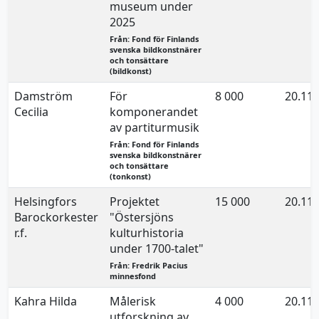
museum under
2025
Från: Fond för Finlands
svenska bildkonstnärer
och tonsättare
(bildkonst)
Damström
För
8 000
20.11.
Cecilia
komponerandet
av partiturmusik
Från: Fond för Finlands
svenska bildkonstnärer
och tonsättare
(tonkonst)
Helsingfors
Projektet
15 000
20.11.
Barockorkester
"Östersjöns
r.f.
kulturhistoria
under 1700-talet"
Från: Fredrik Pacius
minnesfond
Kahra Hilda
Målerisk
4 000
20.11.
utforskning av