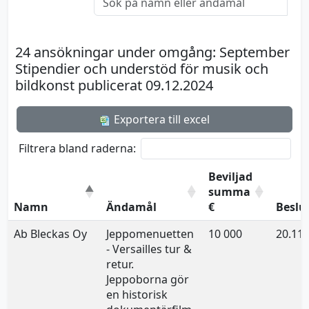
24 ansökningar under omgång: September
Stipendier och understöd för musik och
bildkonst publicerat 09.12.2024
Exportera till excel
Filtrera bland raderna:
Beviljad
summa
Namn
Ändamål
€
Beslu
Ab Bleckas Oy
Jeppomenuetten
10 000
20.11.
- Versailles tur &
retur.
Jeppoborna gör
en historisk