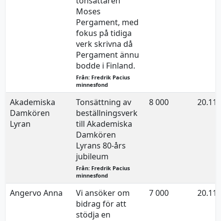
tonsättaren
Moses
Pergament, med
fokus på tidiga
verk skrivna då
Pergament ännu
bodde i Finland.
Från: Fredrik Pacius
minnesfond
Akademiska
Tonsättning av
8 000
20.11.
Damkören
beställningsverk
Lyran
till Akademiska
Damkören
Lyrans 80-års
jubileum
Från: Fredrik Pacius
minnesfond
Angervo Anna
Vi ansöker om
7 000
20.11.
bidrag för att
stödja en