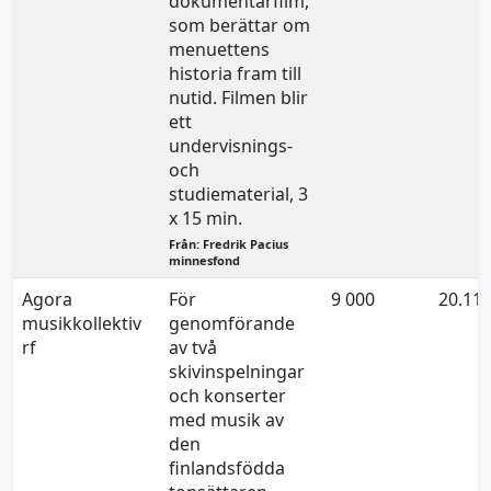
dokumentärfilm,
som berättar om
menuettens
historia fram till
nutid. Filmen blir
ett
undervisnings-
och
studiematerial, 3
x 15 min.
Från: Fredrik Pacius
minnesfond
Agora
För
9 000
20.11.
musikkollektiv
genomförande
rf
av två
skivinspelningar
och konserter
med musik av
den
finlandsfödda