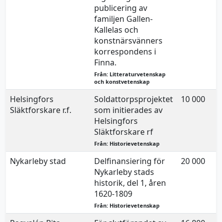
publicering av
familjen Gallen-
Kallelas och
konstnärsvänners
korrespondens i
Finna.
Från: Litteraturvetenskap
och konstvetenskap
Helsingfors
Soldattorpsprojektet
10 000
Släktforskare r.f.
som initierades av
Helsingfors
Släktforskare rf
Från: Historievetenskap
Nykarleby stad
Delfinansiering för
20 000
Nykarleby stads
historik, del 1, åren
1620-1809
Från: Historievetenskap