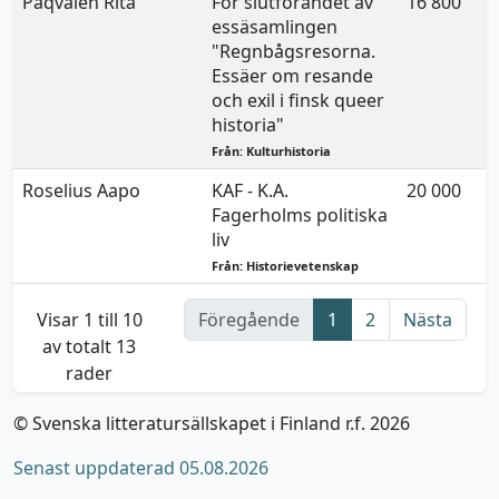
Paqvalén Rita
För slutförandet av
16 800
essäsamlingen
"Regnbågsresorna.
Essäer om resande
och exil i finsk queer
historia"
Från: Kulturhistoria
Roselius Aapo
KAF - K.A.
20 000
Fagerholms politiska
liv
Från: Historievetenskap
Visar 1 till 10
Föregående
1
2
Nästa
av totalt 13
rader
© Svenska litteratursällskapet i Finland r.f. 2026
Senast uppdaterad 05.08.2026