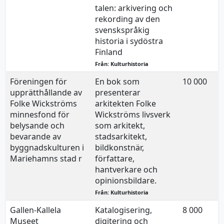
talen: arkivering och
rekording av den
svenskspråkig
historia i sydöstra
Finland
Från: Kulturhistoria
Föreningen för
En bok som
10 000
upprätthållande av
presenterar
Folke Wickströms
arkitekten Folke
minnesfond för
Wickströms livsverk
belysande och
som arkitekt,
bevarande av
stadsarkitekt,
byggnadskulturen i
bildkonstnär,
Mariehamns stad r
författare,
hantverkare och
opinionsbildare.
Från: Kulturhistoria
Gallen-Kallela
Katalogisering,
8 000
Museet
digitering och