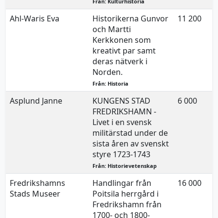
Från: Kulturhistoria
Ahl-Waris Eva
Historikerna Gunvor
11 200
och Martti
Kerkkonen som
kreativt par samt
deras nätverk i
Norden.
Från: Historia
Asplund Janne
KUNGENS STAD
6 000
FREDRIKSHAMN -
Livet i en svensk
militärstad under de
sista åren av svenskt
styre 1723-1743
Från: Historievetenskap
Fredrikshamns
Handlingar från
16 000
Stads Museer
Poitsila herrgård i
Fredrikshamn från
1700- och 1800-